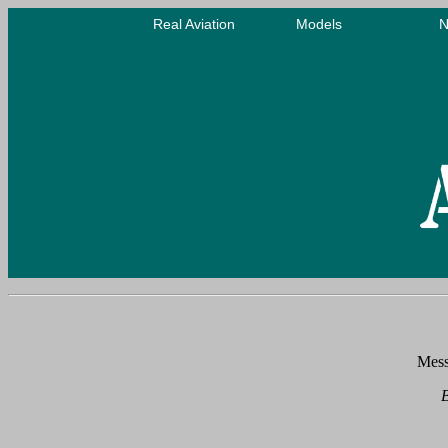
Mess
B